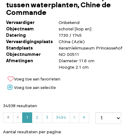
tussen waterplanten, Chine de
Commande
Vervaardiger
Onbekend
Objectnaam
schotel [kop en]
Datering
1730 / 1745
Vervaardigingsplaats
China (Azië)
Standplaats
Keramiekmuseum Princessehof
Objectnummer
NO 00511
Afmetingen
Diameter 11.6 cm
Hoogte 2.1 cm
Voeg toe aan favorieten
Voeg toe aan selectie
34938 resultaten
2
3
3
1
2
3
3494
4
9
Aantal resultaten per pagina: