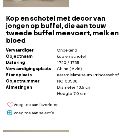
Kop en schotel met decor van
jongen op buffel, die aan touw
tweede buffel meevoert, melk en
bloed
Vervaardiger
Onbekend
Objectnaam
kop en schotel
Datering
1720 / 1735
Vervaardigingsplaats
China (Azië)
Standplaats
Keramiekmuseum Princessehof
Objectnummer
NO 00508
Afmetingen
Diameter 13.5 cm
Hoogte 7.0 cm
Voeg toe aan favorieten
Voeg toe aan selectie