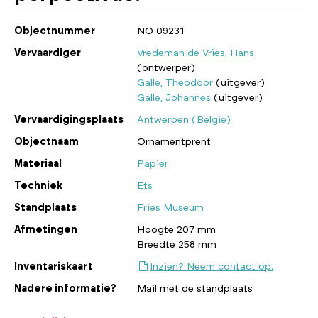
Objectnummer
NO 09231
Vervaardiger
Vredeman de Vries, Hans
(ontwerper)
Galle, Theodoor
(uitgever)
Galle, Johannes
(uitgever)
Vervaardigingsplaats
Antwerpen (België)
Objectnaam
Ornamentprent
Materiaal
Papier
Techniek
Ets
Standplaats
Fries Museum
Afmetingen
Hoogte 207 mm
Breedte 258 mm
Inventariskaart
Inzien? Neem contact op.
Nadere informatie?
Mail met de standplaats