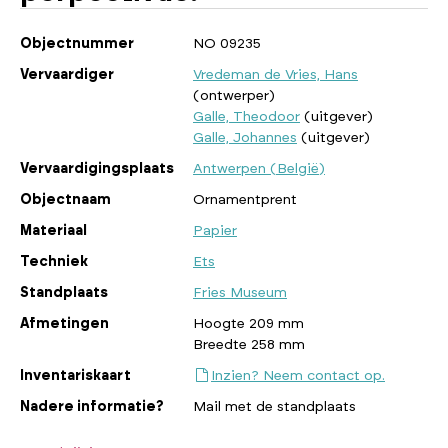
Objectnummer
NO 09235
Vervaardiger
Vredeman de Vries, Hans
(ontwerper)
Galle, Theodoor
(uitgever)
Galle, Johannes
(uitgever)
Vervaardigingsplaats
Antwerpen (België)
Objectnaam
Ornamentprent
Materiaal
Papier
Techniek
Ets
Standplaats
Fries Museum
Afmetingen
Hoogte 209 mm
Breedte 258 mm
Inventariskaart
Inzien? Neem contact op.
Nadere informatie?
Mail met de standplaats