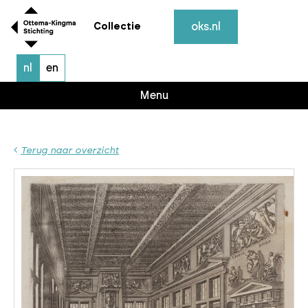
oks.nl
Collectie
nl
en
Menu
Terug naar overzicht