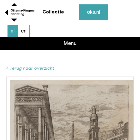
oks.nl
Collectie
nl
en
Menu
Terug naar overzicht