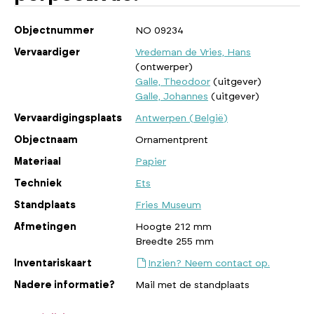
Objectnummer
NO 09234
Vervaardiger
Vredeman de Vries, Hans
(ontwerper)
Galle, Theodoor
(uitgever)
Galle, Johannes
(uitgever)
Vervaardigingsplaats
Antwerpen (België)
Objectnaam
Ornamentprent
Materiaal
Papier
Techniek
Ets
Standplaats
Fries Museum
Afmetingen
Hoogte 212 mm
Breedte 255 mm
Inventariskaart
Inzien? Neem contact op.
Nadere informatie?
Mail met de standplaats