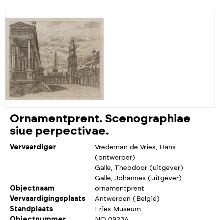
Ornamentprent. Scenographiae
siue perpectivae.
Vervaardiger
Vredeman de Vries, Hans
(ontwerper)
Galle, Theodoor (uitgever)
Galle, Johannes (uitgever)
Objectnaam
ornamentprent
Vervaardigingsplaats
Antwerpen (België)
Standplaats
Fries Museum
Objectnummer
NO 09234