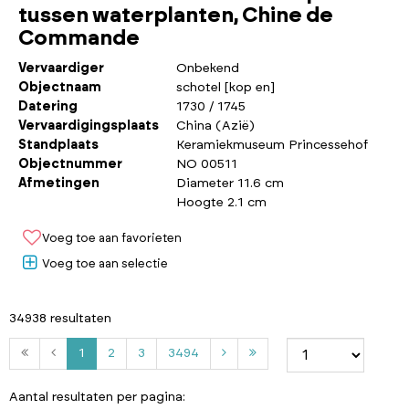
tussen waterplanten, Chine de
Commande
Vervaardiger
Onbekend
Objectnaam
schotel [kop en]
Datering
1730 / 1745
Vervaardigingsplaats
China (Azië)
Standplaats
Keramiekmuseum Princessehof
Objectnummer
NO 00511
Afmetingen
Diameter 11.6 cm
Hoogte 2.1 cm
Voeg toe aan favorieten
Voeg toe aan selectie
34938 resultaten
2
3
3
1
2
3
3494
4
9
Aantal resultaten per pagina: