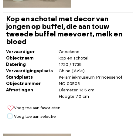
Kop en schotel met decor van
jongen op buffel, die aan touw
tweede buffel meevoert, melk en
bloed
Vervaardiger
Onbekend
Objectnaam
kop en schotel
Datering
1720 / 1735
Vervaardigingsplaats
China (Azië)
Standplaats
Keramiekmuseum Princessehof
Objectnummer
NO 00508
Afmetingen
Diameter 13.5 cm
Hoogte 7.0 cm
Voeg toe aan favorieten
Voeg toe aan selectie