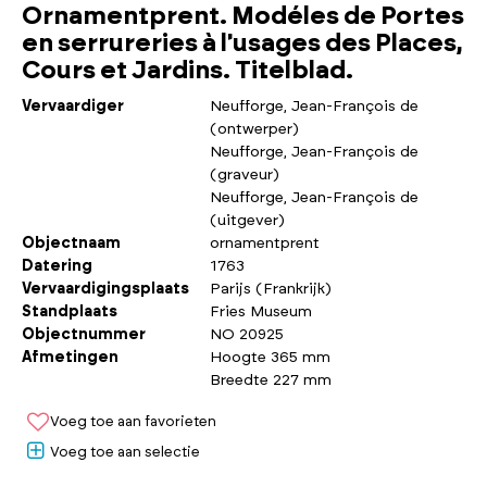
Ornamentprent. Modéles de Portes
en serrureries à l'usages des Places,
Cours et Jardins. Titelblad.
Vervaardiger
Neufforge, Jean-François de
(ontwerper)
Neufforge, Jean-François de
(graveur)
Neufforge, Jean-François de
(uitgever)
Objectnaam
ornamentprent
Datering
1763
Vervaardigingsplaats
Parijs (Frankrijk)
Standplaats
Fries Museum
Objectnummer
NO 20925
Afmetingen
Hoogte 365 mm
Breedte 227 mm
Voeg toe aan favorieten
Voeg toe aan selectie