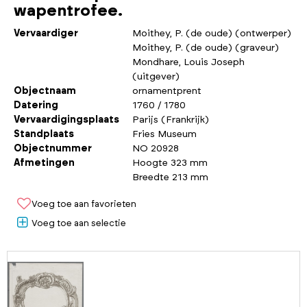
wapentrofee.
Vervaardiger
Moithey, P. (de oude) (ontwerper)
Moithey, P. (de oude) (graveur)
Mondhare, Louis Joseph
(uitgever)
Objectnaam
ornamentprent
Datering
1760 / 1780
Vervaardigingsplaats
Parijs (Frankrijk)
Standplaats
Fries Museum
Objectnummer
NO 20928
Afmetingen
Hoogte 323 mm
Breedte 213 mm
Voeg toe aan favorieten
Voeg toe aan selectie