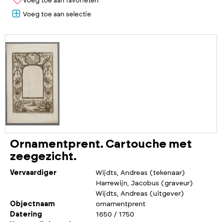
Voeg toe aan favorieten
Voeg toe aan selectie
Ornamentprent. Cartouche met
zeegezicht.
Vervaardiger
Wijdts, Andreas (tekenaar)
Harrewijn, Jacobus (graveur)
Wijdts, Andreas (uitgever)
Objectnaam
ornamentprent
Datering
1650 / 1750