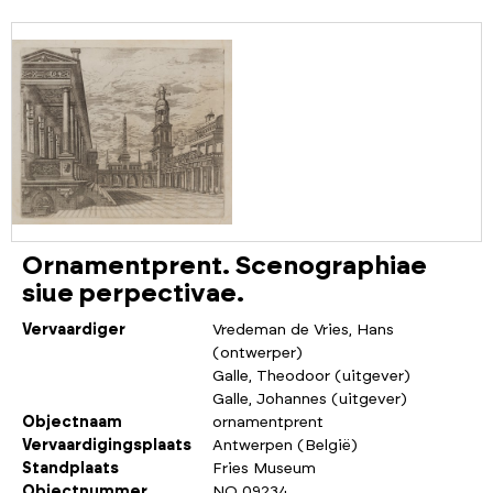
Ornamentprent. Scenographiae
siue perpectivae.
Vervaardiger
Vredeman de Vries, Hans
(ontwerper)
Galle, Theodoor (uitgever)
Galle, Johannes (uitgever)
Objectnaam
ornamentprent
Vervaardigingsplaats
Antwerpen (België)
Standplaats
Fries Museum
Objectnummer
NO 09234