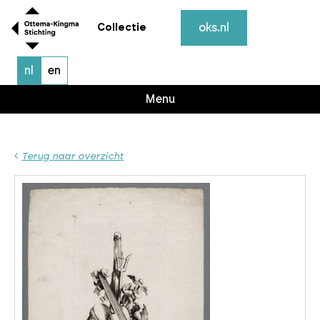
oks.nl
Collectie
nl
en
Menu
Terug naar overzicht