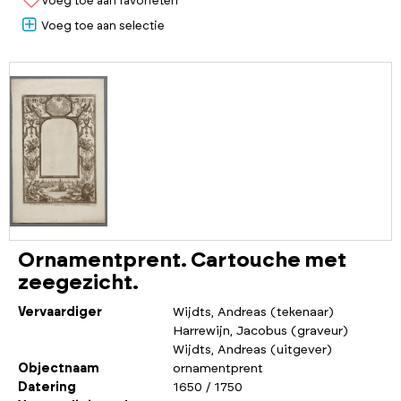
Voeg toe aan favorieten
Voeg toe aan selectie
Ornamentprent. Cartouche met
zeegezicht.
Vervaardiger
Wijdts, Andreas (tekenaar)
Harrewijn, Jacobus (graveur)
Wijdts, Andreas (uitgever)
Objectnaam
ornamentprent
Datering
1650 / 1750