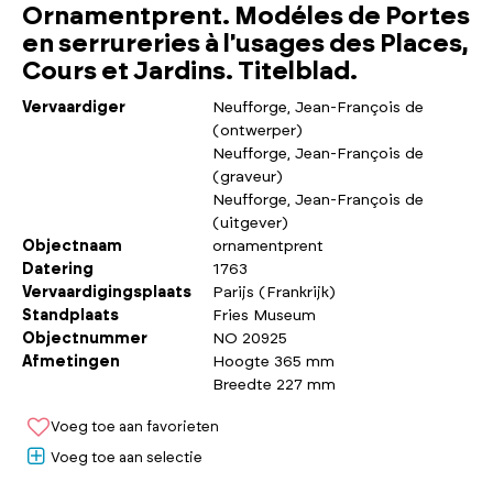
Ornamentprent. Modéles de Portes
en serrureries à l'usages des Places,
Cours et Jardins. Titelblad.
Vervaardiger
Neufforge, Jean-François de
(ontwerper)
Neufforge, Jean-François de
(graveur)
Neufforge, Jean-François de
(uitgever)
Objectnaam
ornamentprent
Datering
1763
Vervaardigingsplaats
Parijs (Frankrijk)
Standplaats
Fries Museum
Objectnummer
NO 20925
Afmetingen
Hoogte 365 mm
Breedte 227 mm
Voeg toe aan favorieten
Voeg toe aan selectie