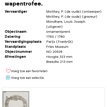
wapentrofee.
Vervaardiger
Moithey, P. (de oude) (ontwerper)
Moithey, P. (de oude) (graveur)
Mondhare, Louis Joseph
(uitgever)
Objectnaam
ornamentprent
Datering
1760 / 1780
Vervaardigingsplaats
Parijs (Frankrijk)
Standplaats
Fries Museum
Objectnummer
NO 20928
Afmetingen
Hoogte 323 mm
Breedte 213 mm
Voeg toe aan favorieten
Voeg toe aan selectie