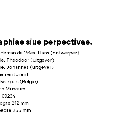
phiae siue perpectivae.
edeman de Vries, Hans (ontwerper)
le, Theodoor (uitgever)
le, Johannes (uitgever)
namentprent
twerpen (België)
ies Museum
 09234
ogte 212 mm
eedte 255 mm