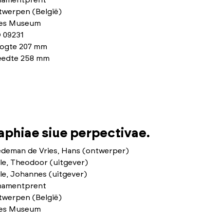
namentprent
twerpen (België)
ies Museum
 09231
ogte 207 mm
eedte 258 mm
phiae siue perpectivae.
edeman de Vries, Hans (ontwerper)
le, Theodoor (uitgever)
le, Johannes (uitgever)
namentprent
twerpen (België)
ies Museum