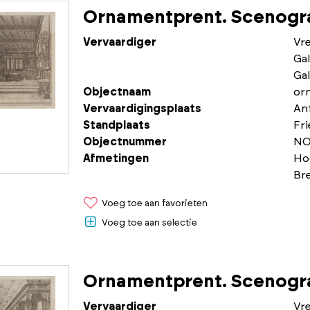
Ornamentprent. Scenogra
Vervaardiger
Vr
Gal
Gal
Objectnaam
or
Vervaardigingsplaats
An
Standplaats
Fr
Objectnummer
NO
Afmetingen
Ho
Br
Voeg toe aan favorieten
Voeg toe aan selectie
Ornamentprent. Scenogra
Vervaardiger
Vr