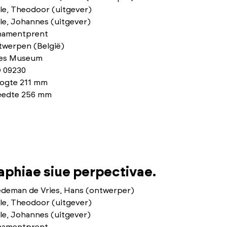
le, Theodoor (uitgever)
le, Johannes (uitgever)
namentprent
twerpen (België)
ies Museum
 09230
ogte 211 mm
eedte 256 mm
phiae siue perpectivae.
edeman de Vries, Hans (ontwerper)
le, Theodoor (uitgever)
le, Johannes (uitgever)