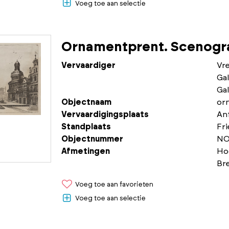
Voeg toe aan selectie
Ornamentprent. Scenogra
Vervaardiger
Vr
Gal
Gal
Objectnaam
or
Vervaardigingsplaats
An
Standplaats
Fr
Objectnummer
NO
Afmetingen
Ho
Br
Voeg toe aan favorieten
Voeg toe aan selectie