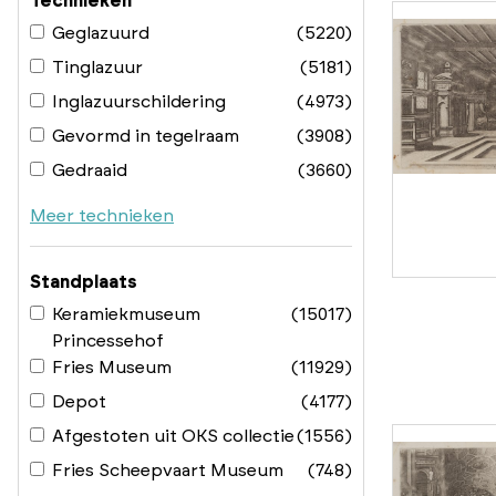
Technieken
Geglazuurd
(5220)
Tinglazuur
(5181)
Inglazuurschildering
(4973)
Gevormd in tegelraam
(3908)
Gedraaid
(3660)
Meer technieken
Standplaats
Keramiekmuseum
(15017)
Princessehof
Fries Museum
(11929)
Depot
(4177)
Afgestoten uit OKS collectie
(1556)
Fries Scheepvaart Museum
(748)