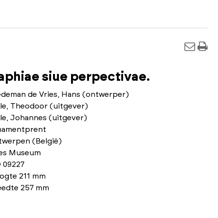
phiae siue perpectivae.
edeman de Vries, Hans (ontwerper)
le, Theodoor (uitgever)
le, Johannes (uitgever)
namentprent
twerpen (België)
ies Museum
 09227
ogte 211 mm
eedte 257 mm