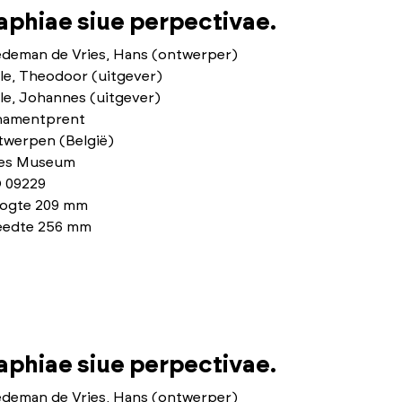
phiae siue perpectivae.
edeman de Vries, Hans (ontwerper)
le, Theodoor (uitgever)
le, Johannes (uitgever)
namentprent
twerpen (België)
ies Museum
 09229
ogte 209 mm
eedte 256 mm
phiae siue perpectivae.
edeman de Vries, Hans (ontwerper)