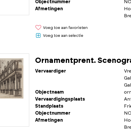
Objectnummer
NO
Afmetingen
Ho
Br
Voeg toe aan favorieten
Voeg toe aan selectie
Ornamentprent. Scenogra
Vervaardiger
Vr
Gal
Gal
Objectnaam
or
Vervaardigingsplaats
An
Standplaats
Fr
Objectnummer
NO
Afmetingen
Ho
Br