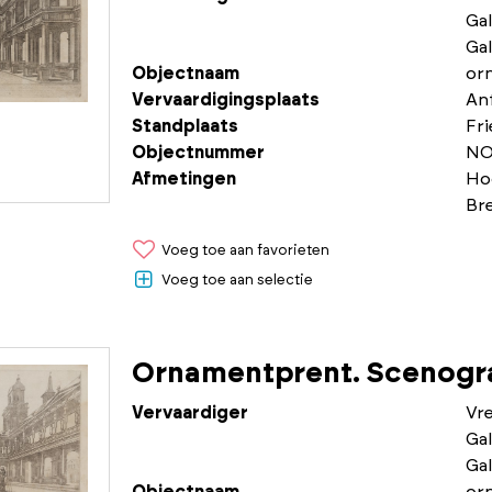
Gal
Gal
Objectnaam
or
Vervaardigingsplaats
An
Standplaats
Fr
Objectnummer
NO
Afmetingen
Ho
Br
Voeg toe aan favorieten
Voeg toe aan selectie
Ornamentprent. Scenogra
Vervaardiger
Vr
Gal
Gal