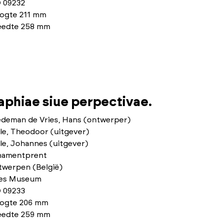
 09232
ogte 211 mm
eedte 258 mm
phiae siue perpectivae.
edeman de Vries, Hans (ontwerper)
le, Theodoor (uitgever)
le, Johannes (uitgever)
namentprent
twerpen (België)
ies Museum
 09233
ogte 206 mm
eedte 259 mm