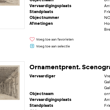
Objectnaam
or
Vervaardigingsplaats
An
Standplaats
Fr
Objectnummer
NO
Afmetingen
Ho
Br
Voeg toe aan favorieten
Voeg toe aan selectie
Ornamentprent. Scenogra
Vervaardiger
Vr
Gal
Gal
Objectnaam
or
Vervaardigingsplaats
An
Standplaats
Fr