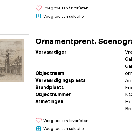
Voeg toe aan favorieten
Voeg toe aan selectie
Ornamentprent. Scenogra
Vervaardiger
Vr
Gal
Gal
Objectnaam
or
Vervaardigingsplaats
An
Standplaats
Fr
Objectnummer
NO
Afmetingen
Ho
Br
Voeg toe aan favorieten
Voeg toe aan selectie