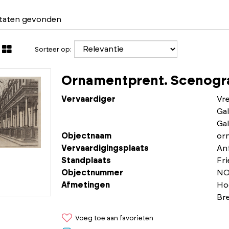
ltaten gevonden
Sorteer op:
Ornamentprent. Scenogra
Vervaardiger
Vr
Gal
Gal
Objectnaam
or
Vervaardigingsplaats
An
Standplaats
Fr
Objectnummer
NO
Afmetingen
Ho
Br
Voeg toe aan favorieten