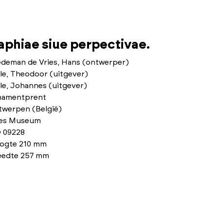
phiae siue perpectivae.
edeman de Vries, Hans (ontwerper)
le, Theodoor (uitgever)
le, Johannes (uitgever)
namentprent
twerpen (België)
ies Museum
 09228
ogte 210 mm
eedte 257 mm