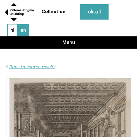
oks.nl
Collection
nl
en
Menu
Back to search results