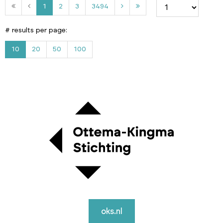
2
3
3
1
2
3
3494
4
9
# results per page:
4
10
20
50
100
oks.nl