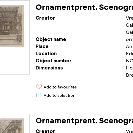
Ornamentprent. Scenogra
Creator
Vr
Gal
Gal
Object name
or
Place
An
Location
Fr
Object number
NO
Dimensions
Ho
Br
Add to favourites
Add to selection
Ornamentprent. Scenogra
Creator
Vr