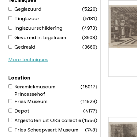
Techniques
Geglazuurd
(5220)
Tinglazuur
(5181)
Inglazuurschildering
(4973)
Gevormd in tegelraam
(3908)
Gedraaid
(3660)
More techniques
Location
Keramiekmuseum
(15017)
Princessehof
Fries Museum
(11929)
Depot
(4177)
Afgestoten uit OKS collectie
(1556)
Fries Scheepvaart Museum
(748)