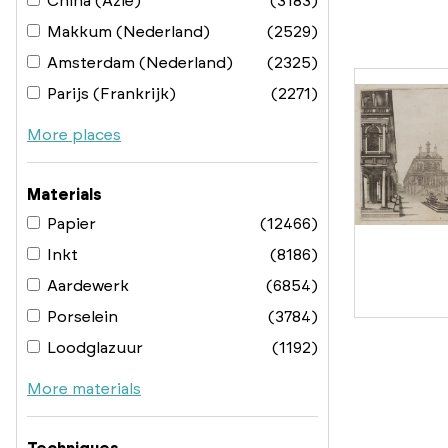
China (Azië)
(3183)
Makkum (Nederland)
(2529)
Amsterdam (Nederland)
(2325)
Parijs (Frankrijk)
(2271)
More places
Materials
Papier
(12466)
Inkt
(8186)
Aardewerk
(6854)
Porselein
(3784)
Loodglazuur
(1192)
More materials