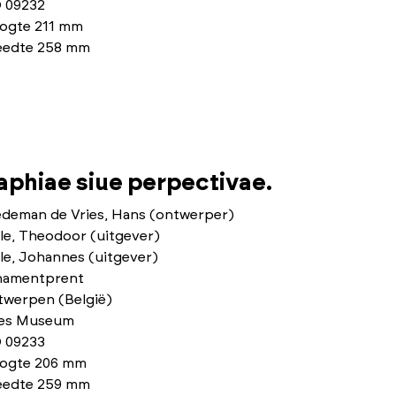
 09232
ogte 211 mm
eedte 258 mm
phiae siue perpectivae.
edeman de Vries, Hans (ontwerper)
le, Theodoor (uitgever)
le, Johannes (uitgever)
namentprent
twerpen (België)
ies Museum
 09233
ogte 206 mm
eedte 259 mm