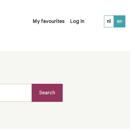
My favourites
Log in
nl
en
Search