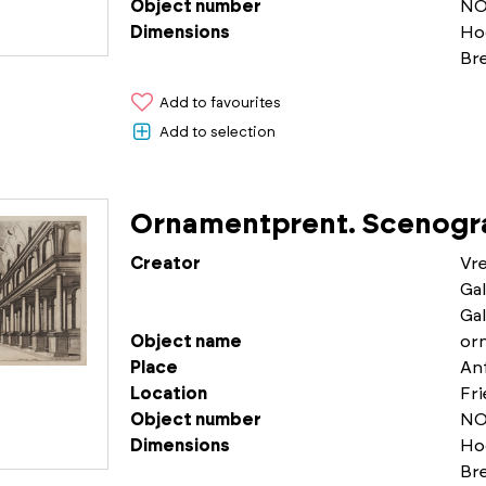
Object number
NO
Dimensions
Ho
Br
Add to favourites
Add to selection
Ornamentprent. Scenogra
Creator
Vr
Gal
Gal
Object name
or
Place
An
Location
Fr
Object number
NO
Dimensions
Ho
Br