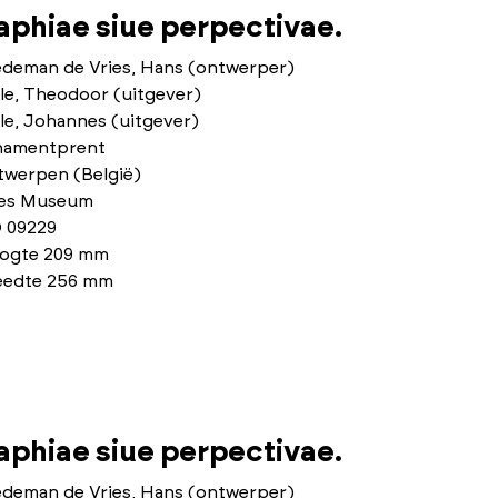
phiae siue perpectivae.
edeman de Vries, Hans (ontwerper)
le, Theodoor (uitgever)
le, Johannes (uitgever)
namentprent
twerpen (België)
ies Museum
 09229
ogte 209 mm
eedte 256 mm
phiae siue perpectivae.
edeman de Vries, Hans (ontwerper)