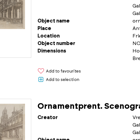
Gal
Gal
Object name
or
Place
An
Location
Fr
Object number
NO
Dimensions
Ho
Br
Add to favourites
Add to selection
Ornamentprent. Scenogra
Creator
Vr
Gal
Gal