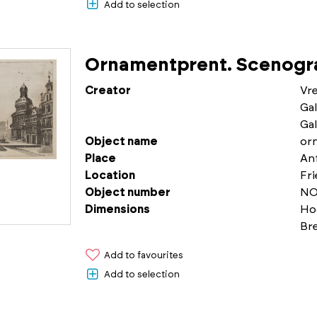
Add to selection
Ornamentprent. Scenogra
Creator
Vr
Gal
Gal
Object name
or
Place
An
Location
Fr
Object number
NO
Dimensions
Ho
Br
Add to favourites
Add to selection