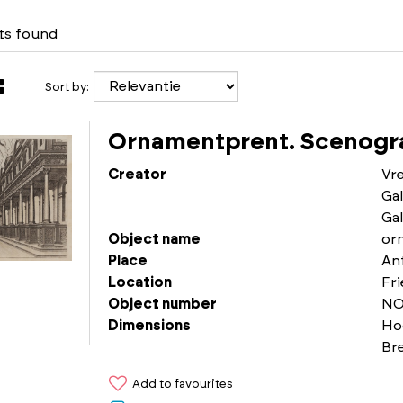
lts found
Sort by:
Ornamentprent. Scenogra
Creator
Vr
Gal
Gal
Object name
or
Place
An
Location
Fr
Object number
NO
Dimensions
Ho
Br
Add to favourites