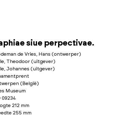
phiae siue perpectivae.
edeman de Vries, Hans (ontwerper)
le, Theodoor (uitgever)
le, Johannes (uitgever)
namentprent
twerpen (België)
ies Museum
 09234
ogte 212 mm
eedte 255 mm