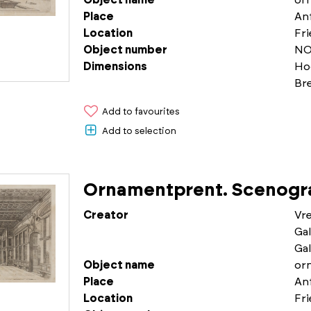
Object name
or
Place
An
Location
Fr
Object number
NO
Dimensions
Ho
Br
Add to favourites
Add to selection
Ornamentprent. Scenogra
Creator
Vr
Gal
Gal
Object name
or
Place
An
Location
Fr