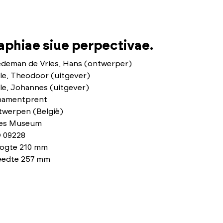
phiae siue perpectivae.
edeman de Vries, Hans (ontwerper)
le, Theodoor (uitgever)
le, Johannes (uitgever)
namentprent
twerpen (België)
ies Museum
 09228
ogte 210 mm
eedte 257 mm