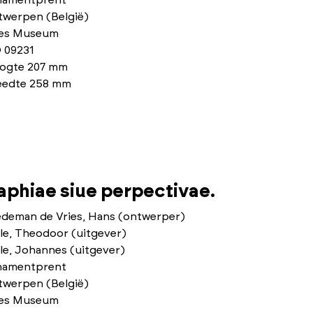
namentprent
twerpen (België)
ies Museum
 09231
ogte 207 mm
eedte 258 mm
phiae siue perpectivae.
edeman de Vries, Hans (ontwerper)
le, Theodoor (uitgever)
le, Johannes (uitgever)
namentprent
twerpen (België)
ies Museum