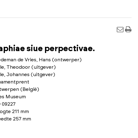
phiae siue perpectivae.
edeman de Vries, Hans (ontwerper)
le, Theodoor (uitgever)
le, Johannes (uitgever)
namentprent
twerpen (België)
ies Museum
 09227
ogte 211 mm
eedte 257 mm