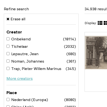
Refine search
34.938 resu
Erase all
Display:
Creator
Onbekend
(18114)
Tichelaar
(2032)
Lepautre, Jean
(680)
Noman, Johannes
(361)
Trap, Pieter Willem Marinus
(345)
More creators
Place
Nederland (Europa)
(8080)