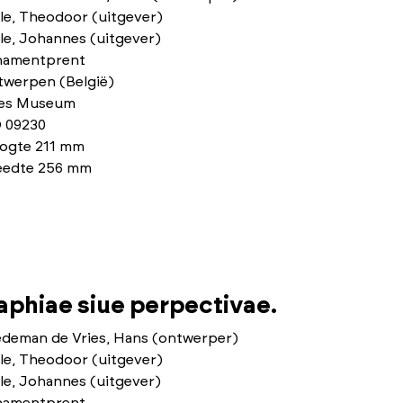
le, Theodoor (uitgever)
le, Johannes (uitgever)
namentprent
twerpen (België)
ies Museum
 09230
ogte 211 mm
eedte 256 mm
phiae siue perpectivae.
edeman de Vries, Hans (ontwerper)
le, Theodoor (uitgever)
le, Johannes (uitgever)