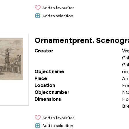
Add to favourites
Add to selection
Ornamentprent. Scenogra
Creator
Vr
Gal
Gal
Object name
or
Place
An
Location
Fr
Object number
NO
Dimensions
Ho
Br
Add to favourites
Add to selection