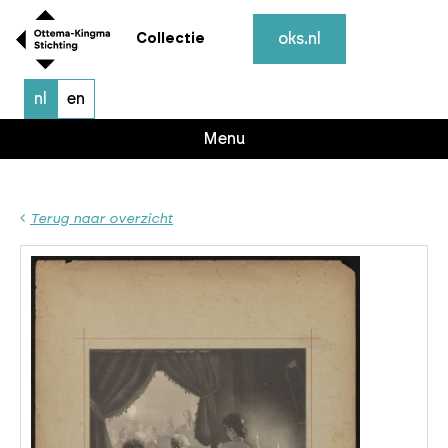
oks.nl
Collectie
nl
en
Menu
Terug naar overzicht