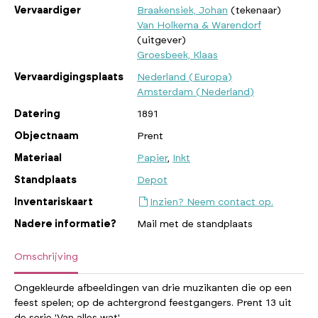
Vervaardiger
Braakensiek, Johan
(tekenaar)
Van Holkema & Warendorf
(uitgever)
Groesbeek, Klaas
Vervaardigingsplaats
Nederland (Europa)
Amsterdam (Nederland)
Datering
1891
Objectnaam
Prent
Materiaal
Papier
,
Inkt
Standplaats
Depot
Inventariskaart
Inzien? Neem contact op.
Nadere informatie?
Mail met de standplaats
Omschrijving
Ongekleurde afbeeldingen van drie muzikanten die op een
feest spelen; op de achtergrond feestgangers. Prent 13 uit
de serie 'Van alles wat'.