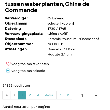
tussen waterplanten, Chine de
Commande
Vervaardiger
Onbekend
Objectnaam
schotel [kop en]
Datering
1730 / 1745
Vervaardigingsplaats
China (Azië)
Standplaats
Keramiekmuseum Princessehof
Objectnummer
NO 00511
Afmetingen
Diameter 11.6 cm
Hoogte 2.1 cm
Voeg toe aan favorieten
Voeg toe aan selectie
34938 resultaten
2
3
3
1
2
3
3494
4
9
Aantal resultaten per pagina: