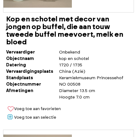
Kop en schotel met decor van
jongen op buffel, die aan touw
tweede buffel meevoert, melk en
bloed
Vervaardiger
Onbekend
Objectnaam
kop en schotel
Datering
1720 / 1735
Vervaardigingsplaats
China (Azië)
Standplaats
Keramiekmuseum Princessehof
Objectnummer
NO 00508
Afmetingen
Diameter 13.5 cm
Hoogte 7.0 cm
Voeg toe aan favorieten
Voeg toe aan selectie