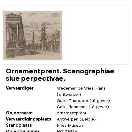
Ornamentprent. Scenographiae
siue perpectivae.
Vervaardiger
Vredeman de Vries, Hans
(ontwerper)
Galle, Theodoor (uitgever)
Galle, Johannes (uitgever)
Objectnaam
ornamentprent
Vervaardigingsplaats
Antwerpen (België)
Standplaats
Fries Museum
Objectnummer
NO 09234