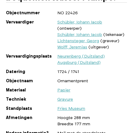
Objectnummer
NO 22426
Vervaardiger
Schübler, Iohann Iacob
(ontwerper)
Schübler, Iohann Iacob
(tekenaar)
Lichtensteger, Georg
(graveur)
Wolff, Jeremias
(uitgever)
Vervaardigingsplaats
Neurenberg (Duitsland)
Augsburg (Duitsland)
Datering
1724 / 1741
Objectnaam
Ornamentprent
Materiaal
Papier
Techniek
Gravure
Standplaats
Fries Museum
Afmetingen
Hoogte 288 mm
Breedte 177 mm