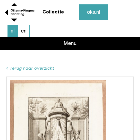
oks.nl
Collectie
nl
en
Menu
Terug naar overzicht