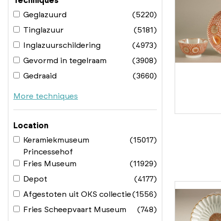
Techniques
Geglazuurd
(5220)
Tinglazuur
(5181)
Inglazuurschildering
(4973)
Gevormd in tegelraam
(3908)
Gedraaid
(3660)
More techniques
Location
Keramiekmuseum
(15017)
Princessehof
Fries Museum
(11929)
Depot
(4177)
Afgestoten uit OKS collectie
(1556)
Fries Scheepvaart Museum
(748)