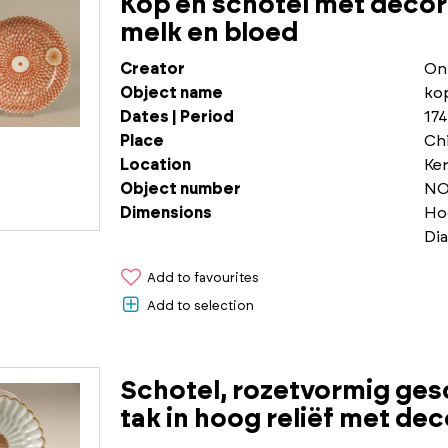
Kop en schotel met decor
melk en bloed
Creator
On
Object name
ko
Dates | Period
174
Place
Chi
Location
Ke
Object number
NO
Dimensions
Ho
Di
Add to favourites
Add to selection
Schotel, rozetvormig ges
tak in hoog reliëf met dec