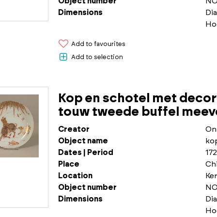
Object number
NO
Dimensions
Di
Ho
Add to favourites
Add to selection
Kop en schotel met decor 
touw tweede buffel meevo
Creator
On
Object name
ko
Dates | Period
172
Place
Chi
Location
Ke
Object number
NO
Dimensions
Di
Ho