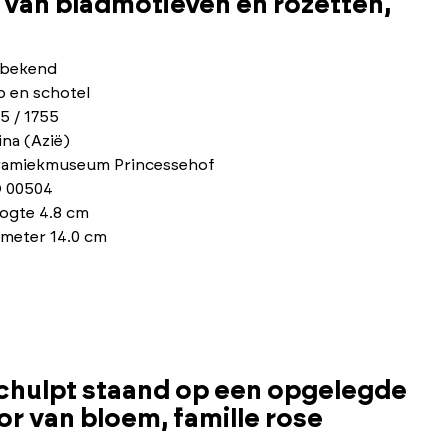
 van bladmotieven en rozetten,
bekend
p en schotel
5 / 1755
na (Azië)
ramiekmuseum Princessehof
 00504
ogte 4.8 cm
ameter 14.0 cm
chulpt staand op een opgelegde
or van bloem, famille rose