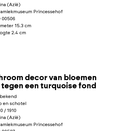
na (Azië)
ramiekmuseum Princessehof
 00506
ameter 15.3 cm
ogte 2.4 cm
chroom decor van bloemen
n tegen een turquoise fond
bekend
p en schotel
0 / 1910
na (Azië)
ramiekmuseum Princessehof