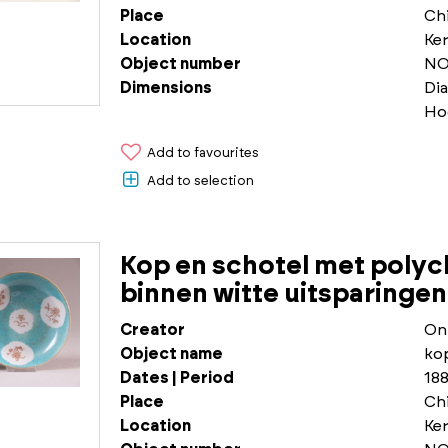
Place
Chi
Location
Ke
Object number
NO
Dimensions
Di
Ho
Add to favourites
Add to selection
Kop en schotel met poly
binnen witte uitsparinge
Creator
On
Object name
ko
Dates | Period
188
Place
Chi
Location
Ke