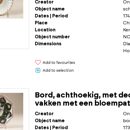
Creator
On
Object name
sch
Dates | Period
174
Place
Chi
Location
Ke
Object number
NO
Dimensions
Dia
Ho
Add to favourites
Add to selection
Bord, achthoekig, met de
vakken met een bloempatr
Creator
On
Object name
bo
Dates | Period
173