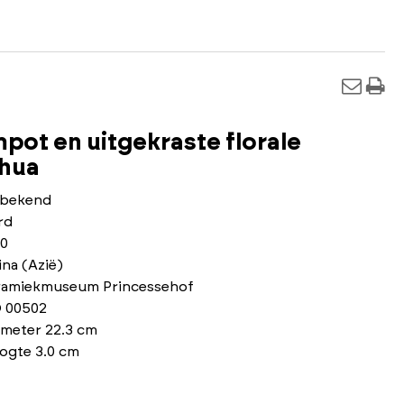
pot en uitgekraste florale
nhua
bekend
rd
40
na (Azië)
ramiekmuseum Princessehof
 00502
ameter 22.3 cm
ogte 3.0 cm