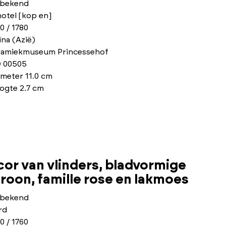
bekend
otel [kop en]
0 / 1780
na (Azië)
ramiekmuseum Princessehof
 00505
meter 11.0 cm
ogte 2.7 cm
cor van vlinders, bladvormige
oon, famille rose en lakmoes
bekend
rd
0 / 1760