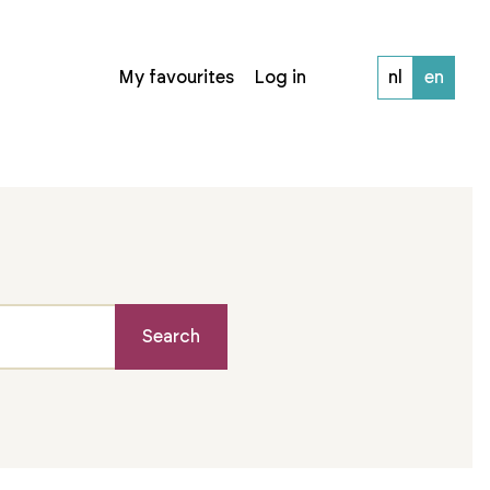
My favourites
Log in
nl
en
Search