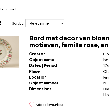
lts found
Sort by:
Bord met decor van bloem
motieven, famille rose, a
Creator
On
Object name
bo
Dates | Period
17
Place
Chi
Location
Ke
Object number
NO
Dimensions
Di
Ho
Add to favourites