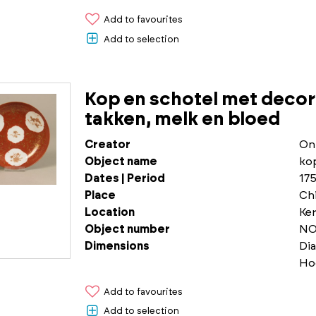
Add to favourites
Add to selection
Kop en schotel met decor
takken, melk en bloed
Creator
On
Object name
ko
Dates | Period
175
Place
Chi
Location
Ke
Object number
NO
Dimensions
Di
Ho
Add to favourites
Add to selection