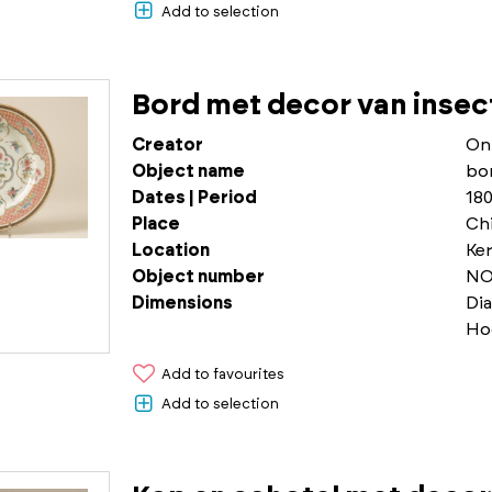
Add to selection
Bord met decor van insec
Creator
On
Object name
bo
Dates | Period
180
Place
Chi
Location
Ke
Object number
NO
Dimensions
Di
Ho
Add to favourites
Add to selection