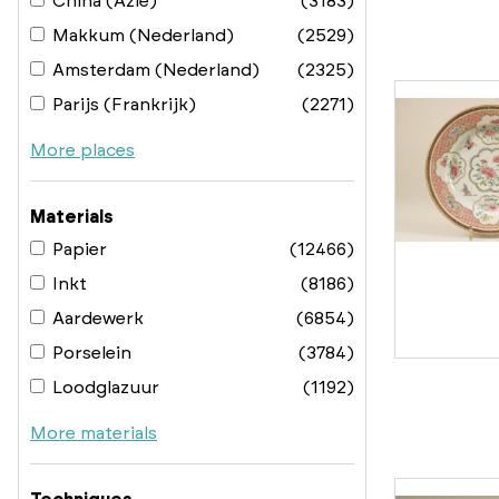
China (Azië)
(3183)
Makkum (Nederland)
(2529)
Amsterdam (Nederland)
(2325)
Parijs (Frankrijk)
(2271)
More places
Materials
Papier
(12466)
Inkt
(8186)
Aardewerk
(6854)
Porselein
(3784)
Loodglazuur
(1192)
More materials