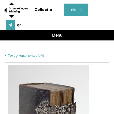
oks.nl
Collectie
nl
en
Menu
Terug naar overzicht