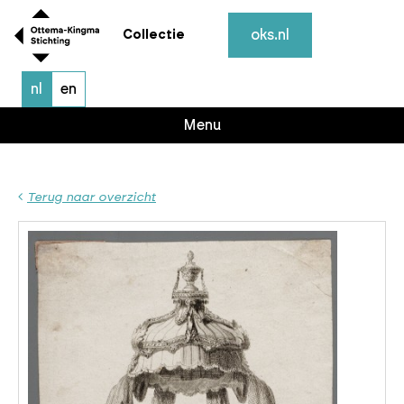
oks.nl
Collectie
nl
en
Menu
Terug naar overzicht