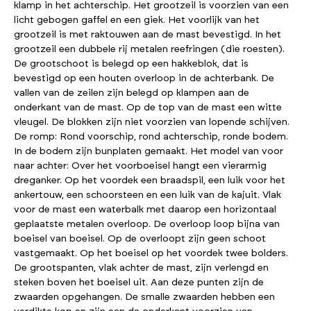
klamp in het achterschip. Het grootzeil is voorzien van een
licht gebogen gaffel en een giek. Het voorlijk van het
grootzeil is met raktouwen aan de mast bevestigd. In het
grootzeil een dubbele rij metalen reefringen (die roesten).
De grootschoot is belegd op een hakkeblok, dat is
bevestigd op een houten overloop in de achterbank. De
vallen van de zeilen zijn belegd op klampen aan de
onderkant van de mast. Op de top van de mast een witte
vleugel. De blokken zijn niet voorzien van lopende schijven.
De romp: Rond voorschip, rond achterschip, ronde bodem.
In de bodem zijn bunplaten gemaakt. Het model van voor
naar achter: Over het voorboeisel hangt een vierarmig
dreganker. Op het voordek een braadspil, een luik voor het
ankertouw, een schoorsteen en een luik van de kajuit. Vlak
voor de mast een waterbalk met daarop een horizontaal
geplaatste metalen overloop. De overloop loop bijna van
boeisel van boeisel. Op de overloopt zijn geen schoot
vastgemaakt. Op het boeisel op het voordek twee bolders.
De grootspanten, vlak achter de mast, zijn verlengd en
steken boven het boeisel uit. Aan deze punten zijn de
zwaarden opgehangen. De smalle zwaarden hebben een