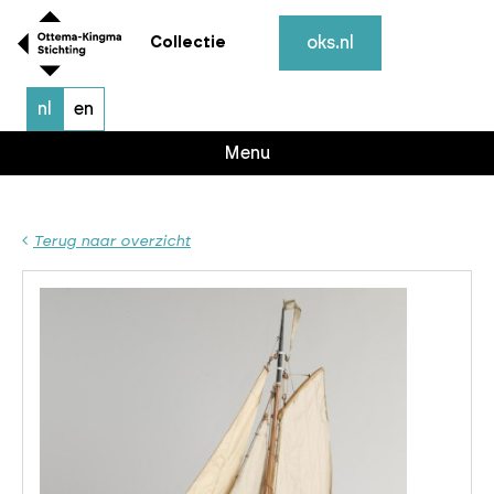
oks.nl
Collectie
nl
en
Menu
Terug naar overzicht