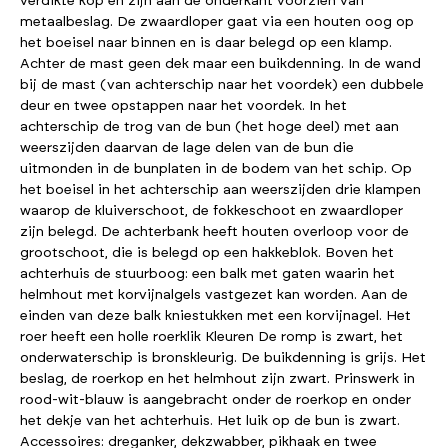
verdikte kop en zijn aan de onderkant voorzien van
metaalbeslag. De zwaardloper gaat via een houten oog op
het boeisel naar binnen en is daar belegd op een klamp.
Achter de mast geen dek maar een buikdenning. In de wand
bij de mast (van achterschip naar het voordek) een dubbele
deur en twee opstappen naar het voordek. In het
achterschip de trog van de bun (het hoge deel) met aan
weerszijden daarvan de lage delen van de bun die
uitmonden in de bunplaten in de bodem van het schip. Op
het boeisel in het achterschip aan weerszijden drie klampen
waarop de kluiverschoot, de fokkeschoot en zwaardloper
zijn belegd. De achterbank heeft houten overloop voor de
grootschoot, die is belegd op een hakkeblok. Boven het
achterhuis de stuurboog: een balk met gaten waarin het
helmhout met korvijnalgels vastgezet kan worden. Aan de
einden van deze balk kniestukken met een korvijnagel. Het
roer heeft een holle roerklik Kleuren De romp is zwart, het
onderwaterschip is bronskleurig. De buikdenning is grijs. Het
beslag, de roerkop en het helmhout zijn zwart. Prinswerk in
rood-wit-blauw is aangebracht onder de roerkop en onder
het dekje van het achterhuis. Het luik op de bun is zwart.
Accessoires: dreganker, dekzwabber, pikhaak en twee