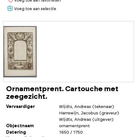
Voeg toe aan favorieten
Voeg toe aan selectie
Ornamentprent. Cartouche met
zeegezicht.
Vervaardiger
Wijdts, Andreas (tekenaar)
Harrewijn, Jacobus (graveur)
Wijdts, Andreas (uitgever)
Objectnaam
ornamentprent
Datering
1650 / 1750