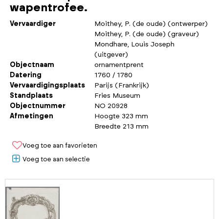
wapentrofee.
Vervaardiger
Moithey, P. (de oude) (ontwerper)
Moithey, P. (de oude) (graveur)
Mondhare, Louis Joseph
(uitgever)
Objectnaam
ornamentprent
Datering
1760 / 1780
Vervaardigingsplaats
Parijs (Frankrijk)
Standplaats
Fries Museum
Objectnummer
NO 20928
Afmetingen
Hoogte 323 mm
Breedte 213 mm
Voeg toe aan favorieten
Voeg toe aan selectie