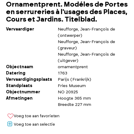
Ornamentprent. Modéles de Portes
en serrureries à l'usages des Places,
Cours et Jardins. Titelblad.
Vervaardiger
Neufforge, Jean-François de
(ontwerper)
Neufforge, Jean-François de
(graveur)
Neufforge, Jean-François de
(uitgever)
Objectnaam
ornamentprent
Datering
1763
Vervaardigingsplaats
Parijs (Frankrijk)
Standplaats
Fries Museum
Objectnummer
NO 20925
Afmetingen
Hoogte 365 mm
Breedte 227 mm
Voeg toe aan favorieten
Voeg toe aan selectie