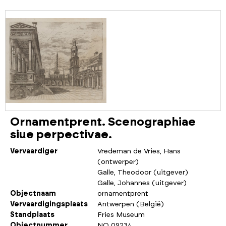
Ornamentprent. Scenographiae
siue perpectivae.
Vervaardiger
Vredeman de Vries, Hans
(ontwerper)
Galle, Theodoor (uitgever)
Galle, Johannes (uitgever)
Objectnaam
ornamentprent
Vervaardigingsplaats
Antwerpen (België)
Standplaats
Fries Museum
Objectnummer
NO 09234