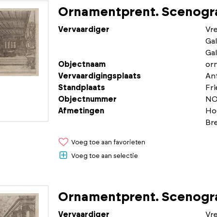
Ornamentprent. Scenogra
Vervaardiger
Vr
Gal
Gal
Objectnaam
or
Vervaardigingsplaats
An
Standplaats
Fr
Objectnummer
NO
Afmetingen
Ho
Br
Voeg toe aan favorieten
Voeg toe aan selectie
Ornamentprent. Scenogra
Vervaardiger
Vr