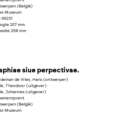
namentprent
twerpen (België)
ies Museum
 09231
ogte 207 mm
eedte 258 mm
phiae siue perpectivae.
edeman de Vries, Hans (ontwerper)
le, Theodoor (uitgever)
le, Johannes (uitgever)
namentprent
twerpen (België)
ies Museum