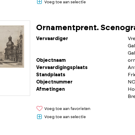
Voeg toe aan selectie
Ornamentprent. Scenogra
Vervaardiger
Vr
Gal
Gal
Objectnaam
or
Vervaardigingsplaats
An
Standplaats
Fr
Objectnummer
NO
Afmetingen
Ho
Br
Voeg toe aan favorieten
Voeg toe aan selectie