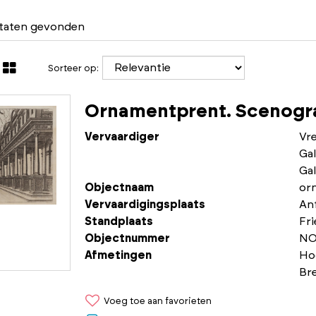
ltaten gevonden
Sorteer op:
Ornamentprent. Scenogra
Vervaardiger
Vr
Gal
Gal
Objectnaam
or
Vervaardigingsplaats
An
Standplaats
Fr
Objectnummer
NO
Afmetingen
Ho
Br
Voeg toe aan favorieten