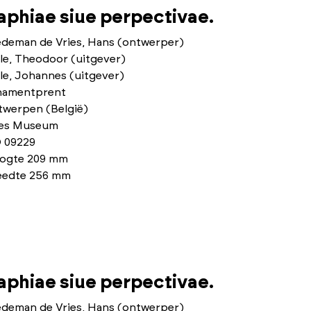
phiae siue perpectivae.
edeman de Vries, Hans (ontwerper)
le, Theodoor (uitgever)
le, Johannes (uitgever)
namentprent
twerpen (België)
ies Museum
 09229
ogte 209 mm
eedte 256 mm
phiae siue perpectivae.
edeman de Vries, Hans (ontwerper)