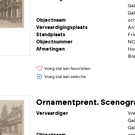
Gal
Gal
Objectnaam
or
Vervaardigingsplaats
An
Standplaats
Fr
Objectnummer
NO
Afmetingen
Ho
Br
Voeg toe aan favorieten
Voeg toe aan selectie
Ornamentprent. Scenogra
Vervaardiger
Vr
Gal
Gal