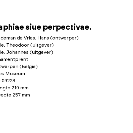
phiae siue perpectivae.
edeman de Vries, Hans (ontwerper)
le, Theodoor (uitgever)
le, Johannes (uitgever)
namentprent
twerpen (België)
ies Museum
 09228
ogte 210 mm
eedte 257 mm