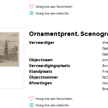
Voeg toe aan favorieten
Voeg toe aan selectie
Ornamentprent. Scenogra
Vervaardiger
Vr
Gal
Gal
Objectnaam
or
Vervaardigingsplaats
An
Standplaats
Fr
Objectnummer
NO
Afmetingen
Ho
Br
Voeg toe aan favorieten
Voeg toe aan selectie