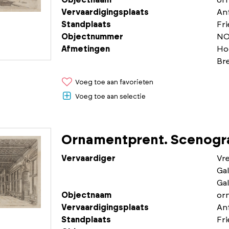
Objectnaam
or
Vervaardigingsplaats
An
Standplaats
Fr
Objectnummer
NO
Afmetingen
Ho
Br
Voeg toe aan favorieten
Voeg toe aan selectie
Ornamentprent. Scenogra
Vervaardiger
Vr
Gal
Gal
Objectnaam
or
Vervaardigingsplaats
An
Standplaats
Fr