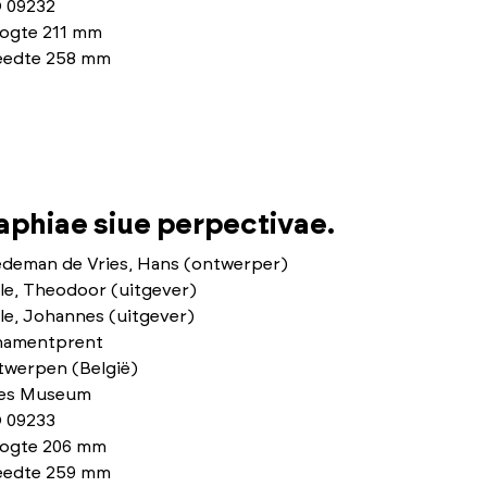
 09232
ogte 211 mm
eedte 258 mm
phiae siue perpectivae.
edeman de Vries, Hans (ontwerper)
le, Theodoor (uitgever)
le, Johannes (uitgever)
namentprent
twerpen (België)
ies Museum
 09233
ogte 206 mm
eedte 259 mm