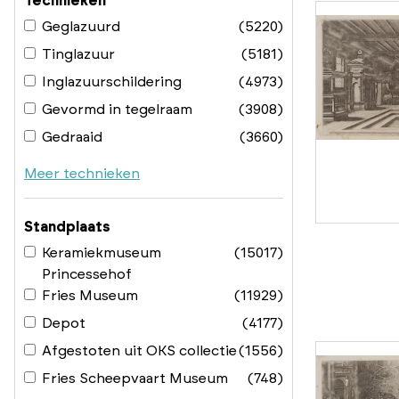
Technieken
Geglazuurd
(5220)
Tinglazuur
(5181)
Inglazuurschildering
(4973)
Gevormd in tegelraam
(3908)
Gedraaid
(3660)
Meer technieken
Standplaats
Keramiekmuseum
(15017)
Princessehof
Fries Museum
(11929)
Depot
(4177)
Afgestoten uit OKS collectie
(1556)
Fries Scheepvaart Museum
(748)