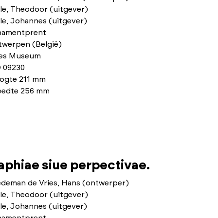
le, Theodoor (uitgever)
le, Johannes (uitgever)
namentprent
twerpen (België)
ies Museum
 09230
ogte 211 mm
eedte 256 mm
phiae siue perpectivae.
edeman de Vries, Hans (ontwerper)
le, Theodoor (uitgever)
le, Johannes (uitgever)