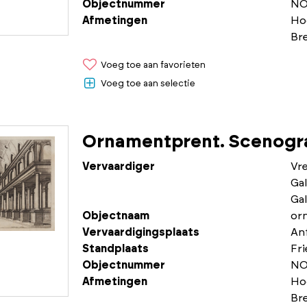
Objectnummer
NO
Afmetingen
Ho
Br
Voeg toe aan favorieten
Voeg toe aan selectie
Ornamentprent. Scenogra
Vervaardiger
Vr
Gal
Gal
Objectnaam
or
Vervaardigingsplaats
An
Standplaats
Fr
Objectnummer
NO
Afmetingen
Ho
Br