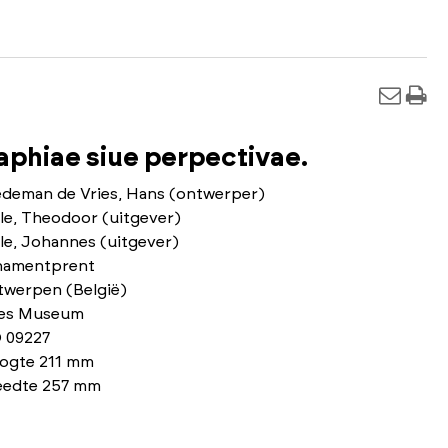
phiae siue perpectivae.
edeman de Vries, Hans (ontwerper)
le, Theodoor (uitgever)
le, Johannes (uitgever)
namentprent
twerpen (België)
ies Museum
 09227
ogte 211 mm
eedte 257 mm