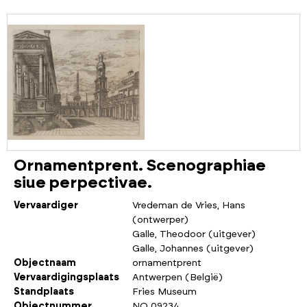
Ornamentprent. Scenographiae
siue perpectivae.
Vervaardiger
Vredeman de Vries, Hans
(ontwerper)
Galle, Theodoor (uitgever)
Galle, Johannes (uitgever)
Objectnaam
ornamentprent
Vervaardigingsplaats
Antwerpen (België)
Standplaats
Fries Museum
Objectnummer
NO 09234