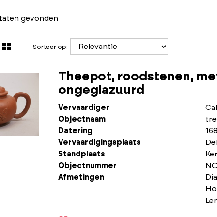
ltaten gevonden
Sorteer op:
Theepot, roodstenen, met
ongeglazuurd
Vervaardiger
Ca
Objectnaam
tr
Datering
168
Vervaardigingsplaats
Del
Standplaats
Ke
Objectnummer
NO
Afmetingen
Dia
Ho
Le