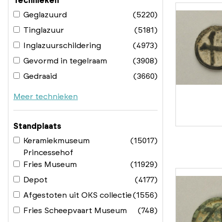
Technieken
Geglazuurd
(5220)
Tinglazuur
(5181)
Inglazuurschildering
(4973)
Gevormd in tegelraam
(3908)
Gedraaid
(3660)
Meer technieken
Standplaats
Keramiekmuseum
(15017)
Princessehof
Fries Museum
(11929)
Depot
(4177)
Afgestoten uit OKS collectie
(1556)
Fries Scheepvaart Museum
(748)