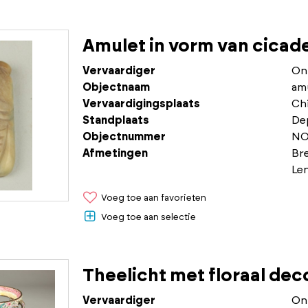
Amulet in vorm van cicad
Vervaardiger
On
Objectnaam
am
Vervaardigingsplaats
Chi
Standplaats
De
Objectnummer
NO
Afmetingen
Br
Le
Voeg toe aan favorieten
Voeg toe aan selectie
Theelicht met floraal deco
Vervaardiger
On