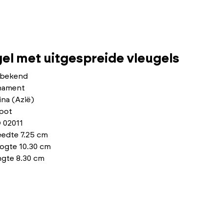
el met uitgespreide vleugels
bekend
nament
na (Azië)
pot
 02011
eedte 7.25 cm
ogte 10.30 cm
ngte 8.30 cm