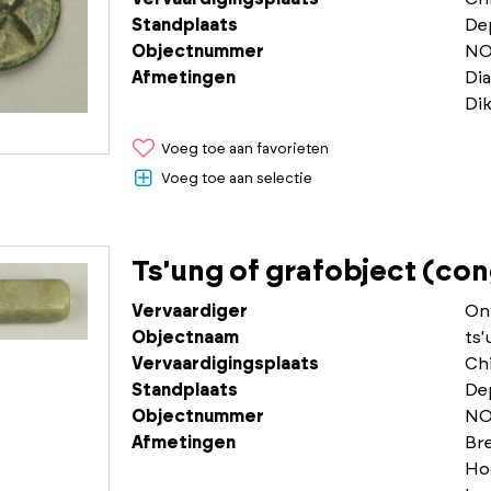
Standplaats
De
Objectnummer
NO
Afmetingen
Di
Dik
Voeg toe aan favorieten
Voeg toe aan selectie
Ts'ung of grafobject (con
Vervaardiger
On
Objectnaam
ts'
Vervaardigingsplaats
Chi
Standplaats
De
Objectnummer
NO
Afmetingen
Br
Ho