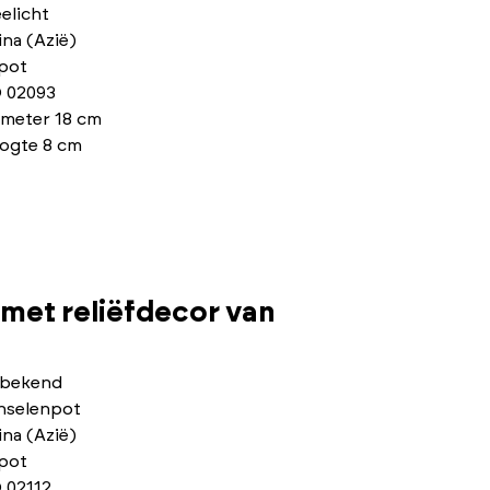
elicht
na (Azië)
pot
 02093
ameter 18 cm
ogte 8 cm
 met reliëfdecor van
bekend
nselenpot
na (Azië)
pot
 02112