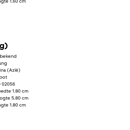
ngte 1.60 cm
g)
bekend
ung
na (Azië)
pot
 02056
eedte 1.80 cm
ogte 5.80 cm
ngte 1.80 cm