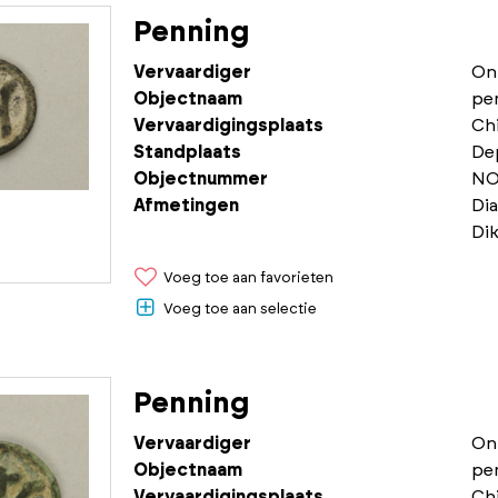
Penning
Vervaardiger
On
Objectnaam
pe
Vervaardigingsplaats
Chi
Standplaats
De
Objectnummer
NO
Afmetingen
Dia
Dik
Voeg toe aan favorieten
Voeg toe aan selectie
Penning
Vervaardiger
On
Objectnaam
pe
Vervaardigingsplaats
Chi