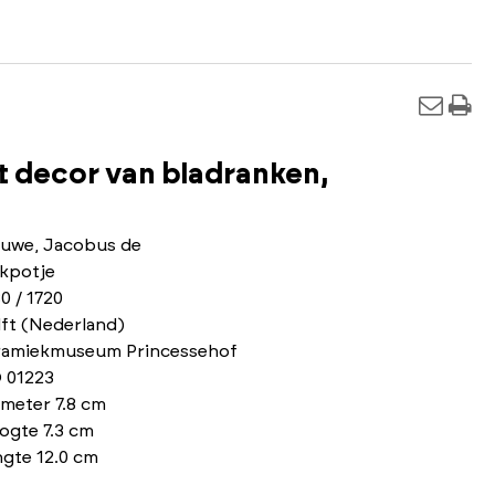
 decor van bladranken,
luwe, Jacobus de
ekpotje
0 / 1720
ft (Nederland)
ramiekmuseum Princessehof
 01223
meter 7.8 cm
ogte 7.3 cm
ngte 12.0 cm