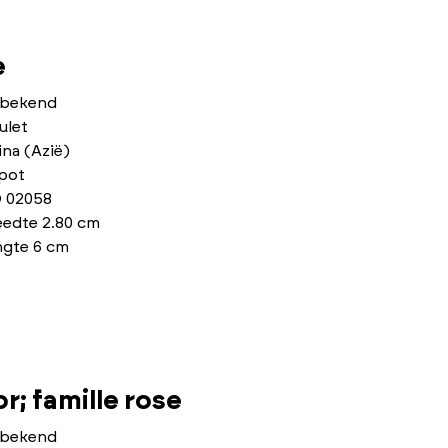
e
bekend
ulet
na (Azië)
pot
 02058
eedte 2.80 cm
ngte 6 cm
r; famille rose
bekend