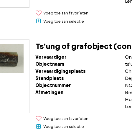
Le
Voeg toe aan favorieten
Voeg toe aan selectie
Ts'ung of grafobject (con
Vervaardiger
On
Objectnaam
ts'
Vervaardigingsplaats
Chi
Standplaats
De
Objectnummer
NO
Afmetingen
Br
Ho
Le
Voeg toe aan favorieten
Voeg toe aan selectie