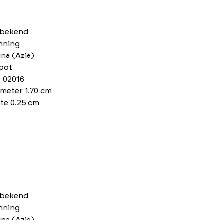
bekend
nning
na (Azië)
pot
 02016
meter 1.70 cm
te 0.25 cm
bekend
nning
na (Azië)