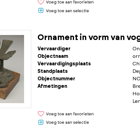
Voeg toe aan favorieten
Voeg toe aan selectie
Ornament in vorm van vog
Vervaardiger
On
Objectnaam
or
Vervaardigingsplaats
Chi
Standplaats
De
Objectnummer
NO
Afmetingen
Br
Ho
Le
Voeg toe aan favorieten
Voeg toe aan selectie