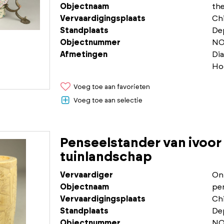
Objectnaam
the
Vervaardigingsplaats
Chi
Standplaats
De
Objectnummer
NO
Afmetingen
Di
Ho
Voeg toe aan favorieten
Voeg toe aan selectie
Penseelstander van ivoor
tuinlandschap
Vervaardiger
On
Objectnaam
pe
Vervaardigingsplaats
Chi
Standplaats
De
Objectnummer
NO