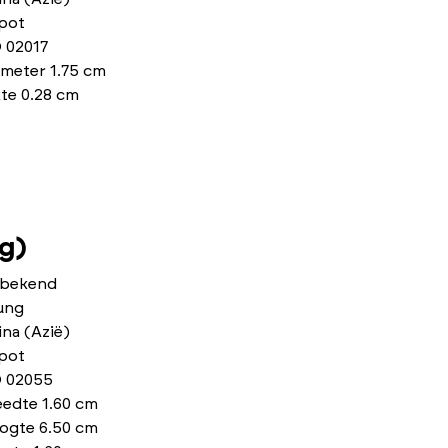
pot
 02017
ameter 1.75 cm
te 0.28 cm
g)
bekend
ung
na (Azië)
pot
 02055
eedte 1.60 cm
ogte 6.50 cm