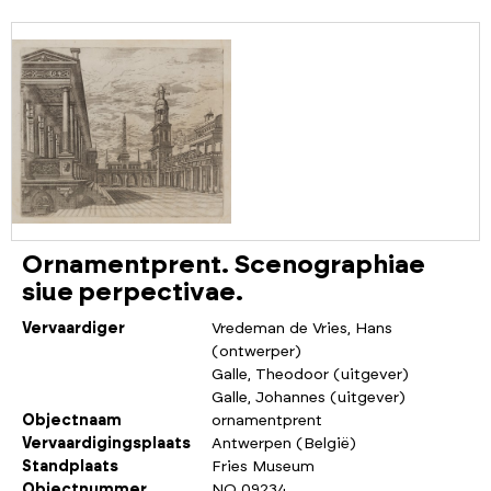
Ornamentprent. Scenographiae
siue perpectivae.
Vervaardiger
Vredeman de Vries, Hans
(ontwerper)
Galle, Theodoor (uitgever)
Galle, Johannes (uitgever)
Objectnaam
ornamentprent
Vervaardigingsplaats
Antwerpen (België)
Standplaats
Fries Museum
Objectnummer
NO 09234