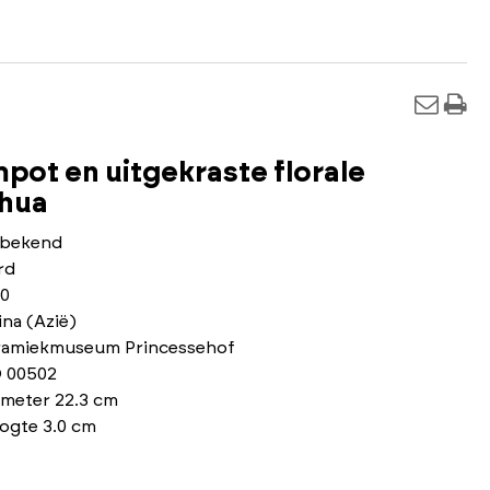
pot en uitgekraste florale
nhua
bekend
rd
40
na (Azië)
ramiekmuseum Princessehof
 00502
ameter 22.3 cm
ogte 3.0 cm