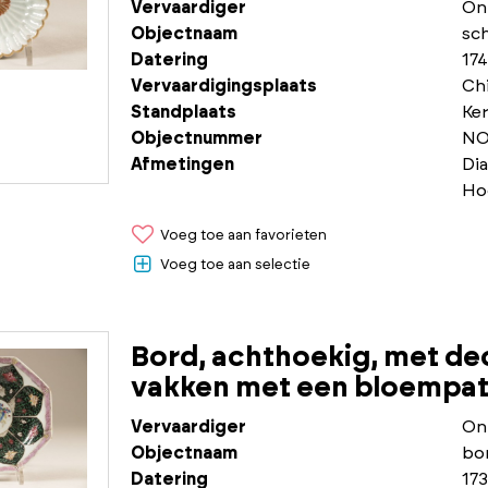
Vervaardiger
On
Objectnaam
sch
Datering
174
Vervaardigingsplaats
Chi
Standplaats
Ke
Objectnummer
NO
Afmetingen
Dia
Ho
Voeg toe aan favorieten
Voeg toe aan selectie
Bord, achthoekig, met de
vakken met een bloempatr
Vervaardiger
On
Objectnaam
bo
Datering
173