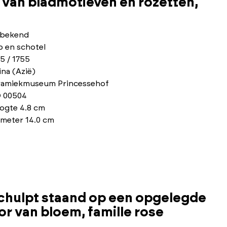
 van bladmotieven en rozetten,
bekend
p en schotel
5 / 1755
na (Azië)
ramiekmuseum Princessehof
 00504
ogte 4.8 cm
ameter 14.0 cm
chulpt staand op een opgelegde
or van bloem, famille rose