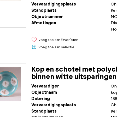
Vervaardigingsplaats
Chi
Standplaats
Ke
Objectnummer
NO
Afmetingen
Di
Ho
Voeg toe aan favorieten
Voeg toe aan selectie
Kop en schotel met poly
binnen witte uitsparinge
Vervaardiger
On
Objectnaam
ko
Datering
188
Vervaardigingsplaats
Chi
Standplaats
Ke