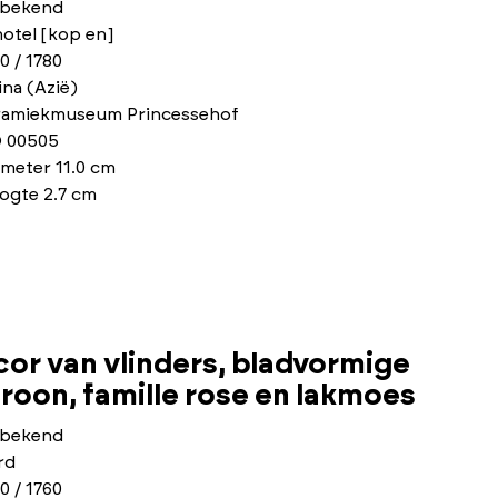
bekend
otel [kop en]
0 / 1780
na (Azië)
ramiekmuseum Princessehof
 00505
meter 11.0 cm
ogte 2.7 cm
cor van vlinders, bladvormige
oon, famille rose en lakmoes
bekend
rd
0 / 1760