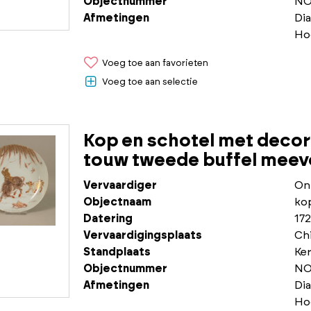
Objectnummer
NO
Afmetingen
Di
Ho
Voeg toe aan favorieten
Voeg toe aan selectie
Kop en schotel met decor 
touw tweede buffel meevo
Vervaardiger
On
Objectnaam
ko
Datering
172
Vervaardigingsplaats
Chi
Standplaats
Ke
Objectnummer
NO
Afmetingen
Di
Ho