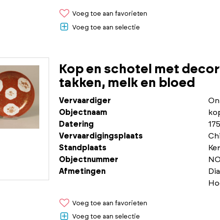
Voeg toe aan favorieten
Voeg toe aan selectie
Kop en schotel met decor
takken, melk en bloed
Vervaardiger
On
Objectnaam
ko
Datering
175
Vervaardigingsplaats
Chi
Standplaats
Ke
Objectnummer
NO
Afmetingen
Di
Ho
Voeg toe aan favorieten
Voeg toe aan selectie