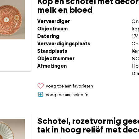
Kop en schotel met decor
melk en bloed
Vervaardiger
On
Objectnaam
ko
Datering
174
Vervaardigingsplaats
Chi
Standplaats
Ke
Objectnummer
NO
Afmetingen
Ho
Di
Voeg toe aan favorieten
Voeg toe aan selectie
Schotel, rozetvormig ges
tak in hoog reliëf met dec