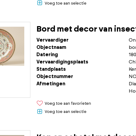
Voeg toe aan selectie
Bord met decor van insec
Vervaardiger
On
Objectnaam
bo
Datering
180
Vervaardigingsplaats
Chi
Standplaats
Ke
Objectnummer
NO
Afmetingen
Di
Ho
Voeg toe aan favorieten
Voeg toe aan selectie