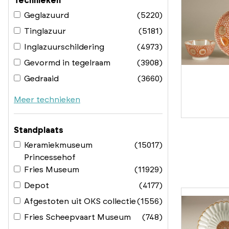
Technieken
Geglazuurd
(5220)
Tinglazuur
(5181)
Inglazuurschildering
(4973)
Gevormd in tegelraam
(3908)
Gedraaid
(3660)
Meer technieken
Standplaats
Keramiekmuseum
(15017)
Princessehof
Fries Museum
(11929)
Depot
(4177)
Afgestoten uit OKS collectie
(1556)
Fries Scheepvaart Museum
(748)