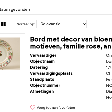
ltaten gevonden
Sorteer op:
Bord met decor van bloem
motieven, famille rose, a
Vervaardiger
On
Objectnaam
bo
Datering
17
Vervaardigingsplaats
Chi
Standplaats
Ke
Objectnummer
NO
Afmetingen
Di
Ho
Voeg toe aan favorieten