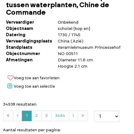
tussen waterplanten, Chine de
Commande
Vervaardiger
Onbekend
Objectnaam
schotel [kop en]
Datering
1730 / 1745
Vervaardigingsplaats
China (Azië)
Standplaats
Keramiekmuseum Princessehof
Objectnummer
NO 00511
Afmetingen
Diameter 11.6 cm
Hoogte 2.1 cm
Voeg toe aan favorieten
Voeg toe aan selectie
34938 resultaten
2
3
3
1
2
3
3494
4
9
Aantal resultaten per pagina: