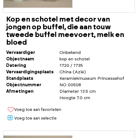
Kop en schotel met decor van
jongen op buffel, die aan touw
tweede buffel meevoert, melk en
bloed
Vervaardiger
Onbekend
Objectnaam
kop en schotel
Datering
1720 / 1735
Vervaardigingsplaats
China (Azië)
Standplaats
Keramiekmuseum Princessehof
Objectnummer
NO 00508
Afmetingen
Diameter 13.5 cm
Hoogte 7.0 cm
Voeg toe aan favorieten
Voeg toe aan selectie