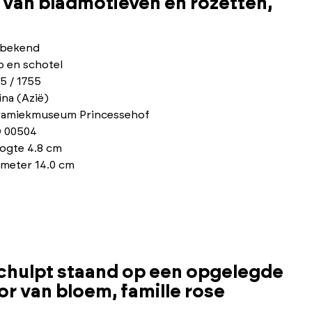
 van bladmotieven en rozetten,
bekend
p en schotel
5 / 1755
na (Azië)
ramiekmuseum Princessehof
 00504
ogte 4.8 cm
ameter 14.0 cm
chulpt staand op een opgelegde
or van bloem, famille rose