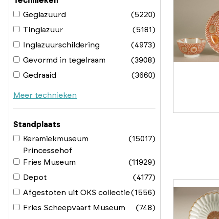
Technieken
Geglazuurd
(5220)
Tinglazuur
(5181)
Inglazuurschildering
(4973)
Gevormd in tegelraam
(3908)
Gedraaid
(3660)
Meer technieken
Standplaats
Keramiekmuseum
(15017)
Princessehof
Fries Museum
(11929)
Depot
(4177)
Afgestoten uit OKS collectie
(1556)
Fries Scheepvaart Museum
(748)