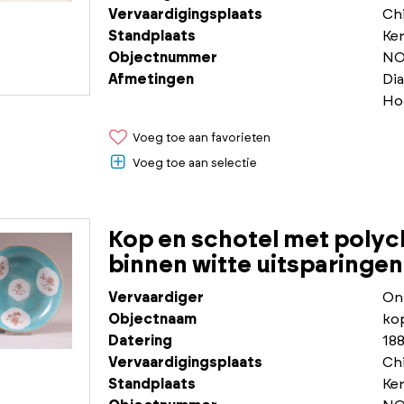
Vervaardigingsplaats
Chi
Standplaats
Ke
Objectnummer
NO
Afmetingen
Di
Ho
Voeg toe aan favorieten
Voeg toe aan selectie
Kop en schotel met poly
binnen witte uitsparinge
Vervaardiger
On
Objectnaam
ko
Datering
188
Vervaardigingsplaats
Chi
Standplaats
Ke