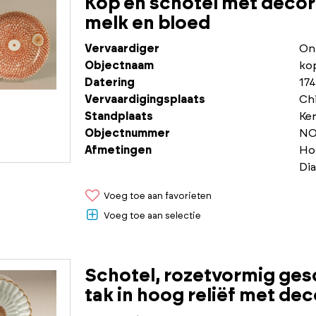
Kop en schotel met decor
melk en bloed
Vervaardiger
On
Objectnaam
ko
Datering
174
Vervaardigingsplaats
Chi
Standplaats
Ke
Objectnummer
NO
Afmetingen
Ho
Di
Voeg toe aan favorieten
Voeg toe aan selectie
Schotel, rozetvormig ges
tak in hoog reliëf met dec