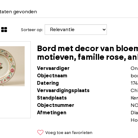
ltaten gevonden
Sorteer op:
Bord met decor van bloem
motieven, famille rose, a
Vervaardiger
On
Objectnaam
bo
Datering
17
Vervaardigingsplaats
Chi
Standplaats
Ke
Objectnummer
NO
Afmetingen
Di
Ho
Voeg toe aan favorieten