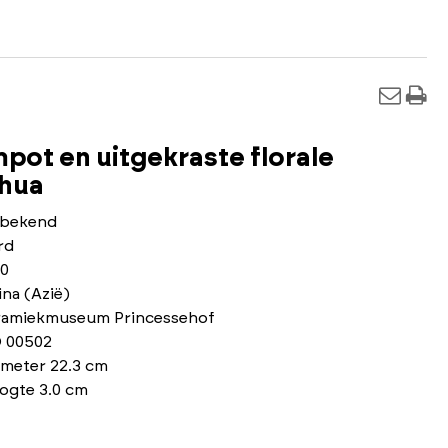
pot en uitgekraste florale
nhua
bekend
rd
40
na (Azië)
ramiekmuseum Princessehof
 00502
ameter 22.3 cm
ogte 3.0 cm