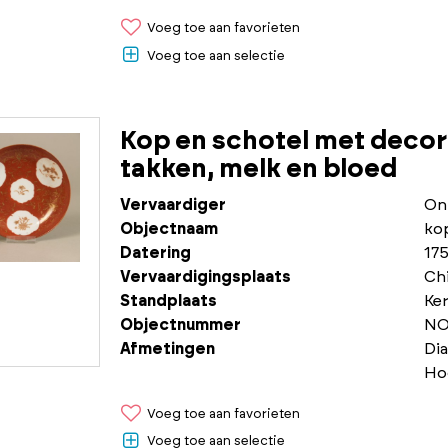
Voeg toe aan favorieten
Voeg toe aan selectie
Kop en schotel met decor
takken, melk en bloed
Vervaardiger
On
Objectnaam
ko
Datering
175
Vervaardigingsplaats
Chi
Standplaats
Ke
Objectnummer
NO
Afmetingen
Di
Ho
Voeg toe aan favorieten
Voeg toe aan selectie