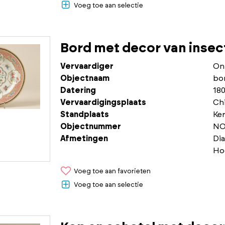
Voeg toe aan selectie
Bord met decor van insec
Vervaardiger
On
Objectnaam
bo
Datering
180
Vervaardigingsplaats
Chi
Standplaats
Ke
Objectnummer
NO
Afmetingen
Di
Ho
Voeg toe aan favorieten
Voeg toe aan selectie