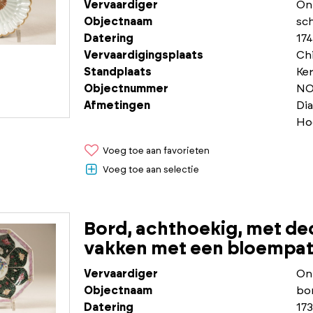
Vervaardiger
On
Objectnaam
sch
Datering
174
Vervaardigingsplaats
Chi
Standplaats
Ke
Objectnummer
NO
Afmetingen
Dia
Ho
Voeg toe aan favorieten
Voeg toe aan selectie
Bord, achthoekig, met de
vakken met een bloempatr
Vervaardiger
On
Objectnaam
bo
Datering
173