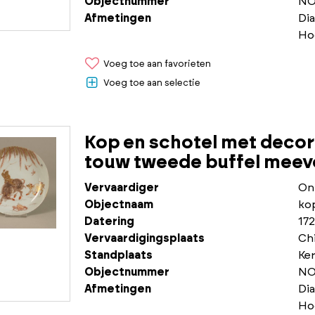
Objectnummer
NO
Afmetingen
Di
Ho
Voeg toe aan favorieten
Voeg toe aan selectie
Kop en schotel met decor 
touw tweede buffel meevo
Vervaardiger
On
Objectnaam
ko
Datering
172
Vervaardigingsplaats
Chi
Standplaats
Ke
Objectnummer
NO
Afmetingen
Di
Ho