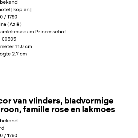
bekend
otel [kop en]
0 / 1780
na (Azië)
ramiekmuseum Princessehof
 00505
meter 11.0 cm
ogte 2.7 cm
cor van vlinders, bladvormige
oon, famille rose en lakmoes
bekend
rd
0 / 1760