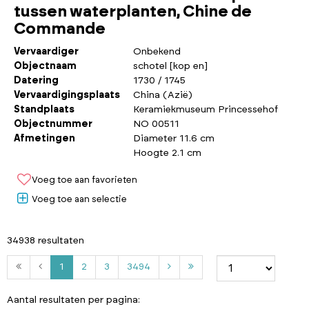
tussen waterplanten, Chine de
Commande
Vervaardiger
Onbekend
Objectnaam
schotel [kop en]
Datering
1730 / 1745
Vervaardigingsplaats
China (Azië)
Standplaats
Keramiekmuseum Princessehof
Objectnummer
NO 00511
Afmetingen
Diameter 11.6 cm
Hoogte 2.1 cm
Voeg toe aan favorieten
Voeg toe aan selectie
34938 resultaten
2
3
3
1
2
3
3494
4
9
Aantal resultaten per pagina: