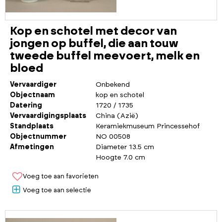
Kop en schotel met decor van
jongen op buffel, die aan touw
tweede buffel meevoert, melk en
bloed
Vervaardiger
Onbekend
Objectnaam
kop en schotel
Datering
1720 / 1735
Vervaardigingsplaats
China (Azië)
Standplaats
Keramiekmuseum Princessehof
Objectnummer
NO 00508
Afmetingen
Diameter 13.5 cm
Hoogte 7.0 cm
Voeg toe aan favorieten
Voeg toe aan selectie