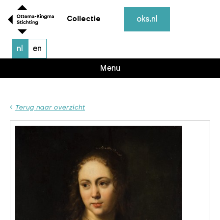
oks.nl
Collectie
nl
en
Menu
Terug naar overzicht