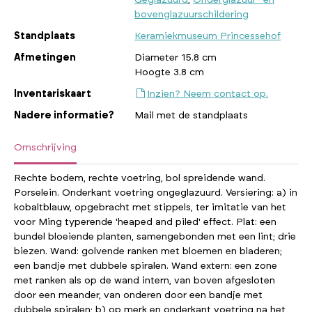
bovenglazuurschildering
Standplaats
Keramiekmuseum Princessehof
Afmetingen
Diameter 15.8 cm
Hoogte 3.8 cm
Inventariskaart
Inzien? Neem contact op.
Nadere informatie?
Mail met de standplaats
Omschrijving
Rechte bodem, rechte voetring, bol spreidende wand.
Porselein. Onderkant voetring ongeglazuurd. Versiering: a) in
kobaltblauw, opgebracht met stippels, ter imitatie van het
voor Ming typerende 'heaped and piled' effect. Plat: een
bundel bloeiende planten, samengebonden met een lint; drie
biezen. Wand: golvende ranken met bloemen en bladeren;
een bandje met dubbele spiralen. Wand extern: een zone
met ranken als op de wand intern, van boven afgesloten
door een meander, van onderen door een bandje met
dubbele spiralen; b) op merk en onderkant voetring na het