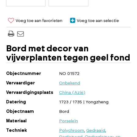
Voeg toe aan favorieten
Voeg toe aan selectie
Bord met decor van
vijverplanten tegen geel fond
Objectnummer
NO 01572
Vervaardiger
Onbekend
Vervaardigingsplaats
China (Azië)
Datering
1723 / 1735 | Yongzheng
Objectnaam
Bord
Materiaal
Porselein
Techniek
Polychroom
,
Gedraaid
,
Geglazuurd
,
Onderglazuur- en