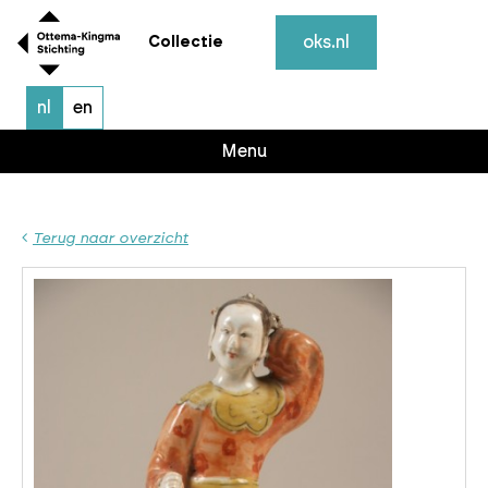
oks.nl
Collectie
nl
en
Menu
Terug naar overzicht