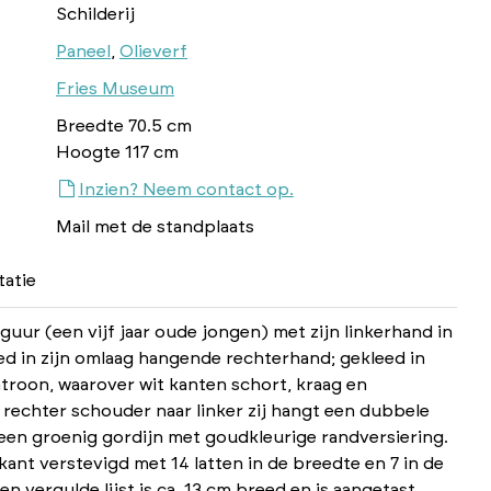
Schilderij
Paneel
,
Olieverf
Fries Museum
Breedte 70.5 cm
Hoogte 117 cm
Inzien? Neem contact op.
Mail met de standplaats
atie
guur (een vijf jaar oude jongen) met zijn linkerhand in
ed in zijn omlaag hangende rechterhand; gekleed in
atroon, waarover wit kanten schort, kraag en
rechter schouder naar linker zij hangt een dubbele
 een groenig gordijn met goudkleurige randversiering.
kant verstevigd met 14 latten in de breedte en 7 in de
 vergulde lijst is ca. 13 cm breed en is aangetast