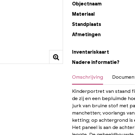
Objectnaam
Materiaal
Standplaats
Afmetingen
Inventariskaart
Nadere informatie?
Omschrijving
Document
Kinderportret van staand fi
de zij en een bepluimde ho
jurk van bruine stof met p
manchetten; voorlangs van 
ketting; op achtergrond is
Het paneel is aan de achter
lengte. De gebeeldhouwde en