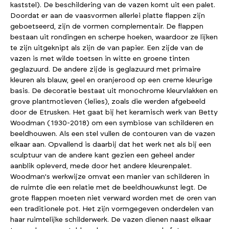
kaststel). De beschildering van de vazen komt uit een palet.
Doordat er aan de vaasvormen allerlei platte flappen zijn
geboetseerd, zijn de vormen complementair. De flappen
bestaan uit rondingen en scherpe hoeken, waardoor ze lijken
te zijn uitgeknipt als zijn de van papier. Een zijde van de
vazen is met wilde toetsen in witte en groene tinten
geglazuurd. De andere zijde is geglazuurd met primaire
kleuren als blauw, geel en oranjerood op een creme kleurige
basis. De decoratie bestaat uit monochrome kleurvlakken en
grove plantmotieven (lelies), zoals die werden afgebeeld
door de Etrusken. Het gaat bij het keramisch werk van Betty
Woodman (1930-2018) om een symbiose van schilderen en
beeldhouwen. Als een stel vullen de contouren van de vazen
elkaar aan. Opvallend is daarbij dat het werk net als bij een
sculptuur van de andere kant gezien een geheel ander
aanblik opleverd, mede door het andere kleurenpalet.
Woodman's werkwijze omvat een manier van schilderen in
de ruimte die een relatie met de beeldhouwkunst legt. De
grote flappen moeten niet verward worden met de oren van
een traditionele pot. Het zijn vormgegeven onderdelen van
haar ruimtelijke schilderwerk. De vazen dienen naast elkaar