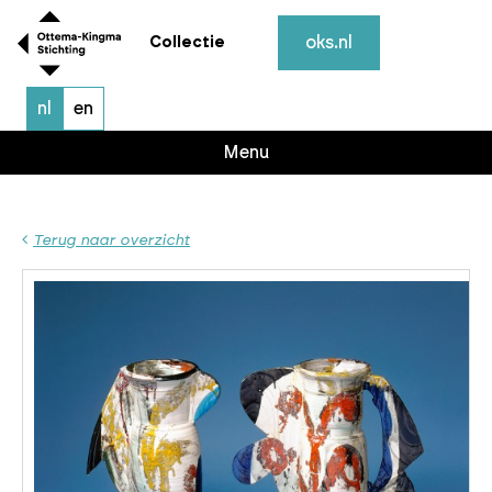
oks.nl
Collectie
nl
en
Menu
Terug naar overzicht