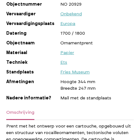
Objectnummer
NO 20929
Vervaardiger
Onbekend
Vervaardigingsplaats
Europa
Datering
1700 / 1800
Objectnaam
Ornamentprent
Materiaal
Papier
Techniek
Ets
Standplaats
Fries Museum
Afmetingen
Hoogte 344 mm
Breedte 247 mm
Nadere informatie?
Mail met de standplaats
Omschrijving
Prent met het ontwerp voor een cartouche, opgebouwd uit
een structuur van rocailleornamenten, tectonische voluten
en opengewerkte compartimenten. De cartouche is