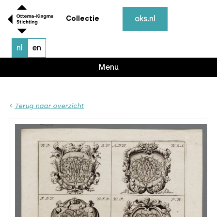
oks.nl
Collectie
nl
en
Menu
Terug naar overzicht