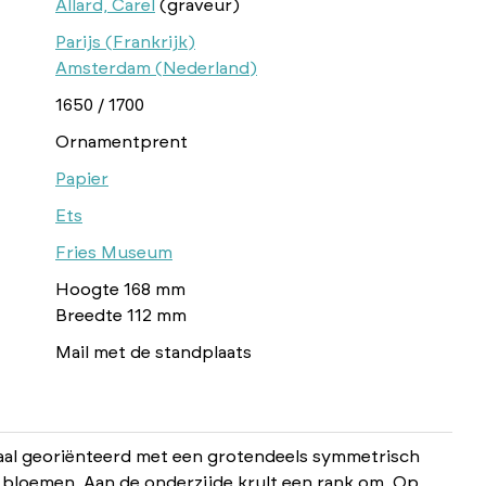
Allard, Carel
(graveur)
Parijs (Frankrijk)
Amsterdam (Nederland)
1650 / 1700
Ornamentprent
Papier
Ets
Fries Museum
Hoogte 168 mm
Breedte 112 mm
Mail met de standplaats
caal georiënteerd met een grotendeels symmetrisch
 bloemen. Aan de onderzijde krult een rank om. Op