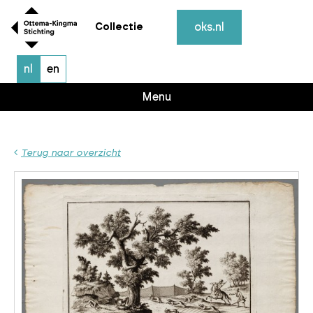
oks.nl
Collectie
nl
en
Menu
Terug naar overzicht