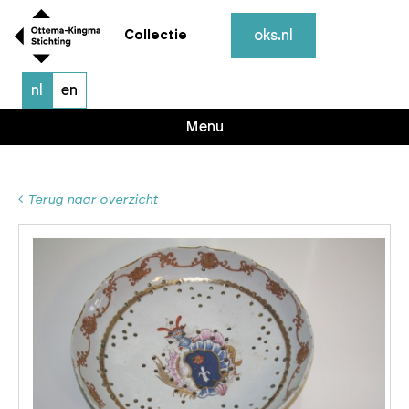
oks.nl
Collectie
nl
en
Menu
Terug naar overzicht